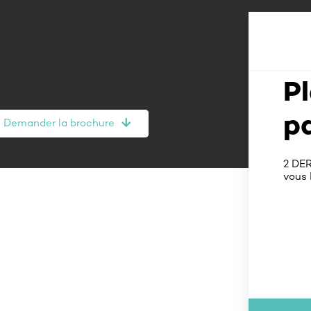
P
p
Demander la brochure
2 DE
vous